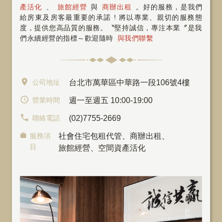
產活化
、
旅館經營
與
商辦出租
。好的服務，是我們
給房東及房客最重要的承諾 ! 將以專業、親切的服務態
度，提供您高品質的服務。〝堅持誠信，專注本業〞是我
們永續經營的指標～歡迎隨時
與我們聯繫
公司地址
台北市萬華區中華路一段106號4樓
營業時間
週一至週五 10:00-19:00
聯絡電話
(02)7755-2669
服務項
社會住宅包租代管
、
商辦出租
、
目
旅館經營、空間資產活化