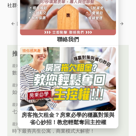
社群分享
回上一頁
回下一頁
推薦文章
星鴻專家會客室
數據為王！從行銷觀點創業的精準切角
星鴻專家會客室
如何踏入包租代管？房地產業的永動機
星鴻專家會客室
七位數的大挑戰！房地產 vs ETF 哪個累積資產快
星鴻專家會客室
時下最夯共生公寓，商業模式大解密！