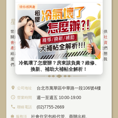
星鴻 ‧ 星華股份有限公司
世界再大也要回家，SKY FUN為您打造幸福家！我們提供
關於房屋物件〝租、管、售〞一條龍的整合服務，從
社
會住宅
、
包租代管
、
代租代管
、
物業管理
、
資
產活化
、
旅館經營
與
商辦出租
。好的服務，是我們
給房東及房客最重要的承諾 ! 將以專業、親切的服務態
度，提供您高品質的服務。〝堅持誠信，專注本業〞是我
們永續經營的指標～歡迎隨時
與我們聯繫
公司地址
台北市萬華區中華路一段106號4樓
營業時間
週一至週五 10:00-19:00
聯絡電話
(02)7755-2669
服務項
社會住宅包租代管
、
商辦出租
、